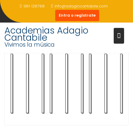
Saltar
981 128788
info@adagiocantabile.com
al
Entra o regístrate
contenido
Academias Adagio
Cantabile
Vivimos la música