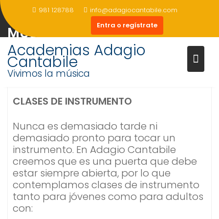
Saltar
981 128788
info@adagiocantabile.com
INSTRUMENTO Y LENGUAJE
al
Entra o regístrate
contenido
MUSICAL
Academias Adagio
Cantabile
Vivimos la música
CLASES DE INSTRUMENTO
Nunca es demasiado tarde ni
demasiado pronto para tocar un
instrumento. En Adagio Cantabile
creemos que es una puerta que debe
estar siempre abierta, por lo que
contemplamos clases de instrumento
tanto para jóvenes como para adultos
con: