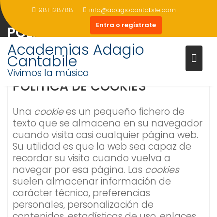
Saltar
981 128788
info@adagiocantabile.com
al
Entra o regístrate
contenido
POLÍTICA DE COOKIES
Academias Adagio
Cantabile
Vivimos la música
POLÍTICA DE COOKIES
Una
cookie
es un pequeño fichero de
texto que se almacena en su navegador
cuando visita casi cualquier página web.
Su utilidad es que la web sea capaz de
recordar su visita cuando vuelva a
navegar por esa página. Las
cookies
suelen almacenar información de
carácter técnico, preferencias
personales, personalización de
contenidos, estadísticas de uso, enlaces