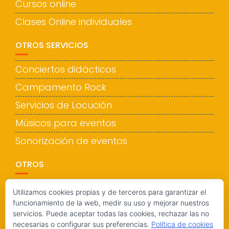
Cursos online
Clases Online individuales
OTROS SERVICIOS
Conciertos didácticos
Campamento Rock
Servicios de Locución
Músicos para eventos
Sonorización de eventos
OTROS
Política de privacidad
Utilizamos cookies propias y de terceros para garantizar el
funcionamiento de la web, medir su uso y mejorar nuestros
Política de cookies
servicios. Puede aceptar todas las cookies, rechazar las no
Más información sobre las cookies
necesarias o configurar sus preferencias.
Política de cookies