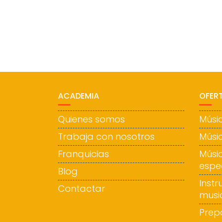
ACADEMIA
OFER
Quienes somos
Músic
Trabaja con nosotros
Músi
Franquicias
Músi
espe
Blog
Inst
Contactar
musi
Prep