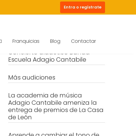
Entra o regístrate
Franquicias
Blog
Contactar
Concierto didáctico Banda
Escuela Adagio Cantabile
Más audiciones
La academia de música
Adagio Cantabile ameniza la
entrega de premios de La Casa
de León
Aprende a cambiar el tono de