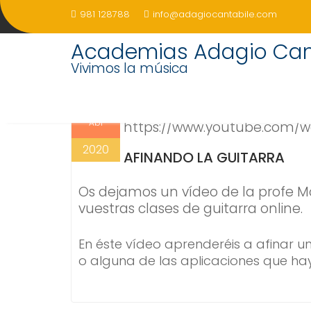
Saltar
981 128788
info@adagiocantabile.com
al
contenido
CÓMO AFINAR LA GUITA
Academias Adagio Can
Vivimos la música
24
Rober
Uncategorized
Abr
https://www.youtube.com/w
2020
AFINANDO LA GUITARRA
Os dejamos un vídeo de la profe 
vuestras clases de guitarra online.
En éste vídeo aprenderéis a afinar u
o alguna de las aplicaciones que hay