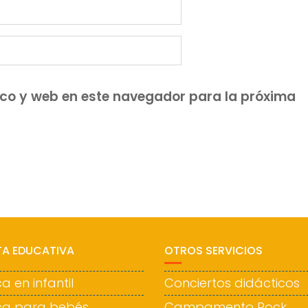
ico y web en este navegador para la próxima
TA EDUCATIVA
OTROS SERVICIOS
a en infantil
Conciertos didácticos
ca para bebés
Campamento Rock