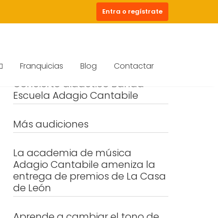
Entra o regístrate
Franquicias
Blog
Contactar
Concierto didáctico Banda
Escuela Adagio Cantabile
Más audiciones
La academia de música
Adagio Cantabile ameniza la
entrega de premios de La Casa
de León
Aprende a cambiar el tono de