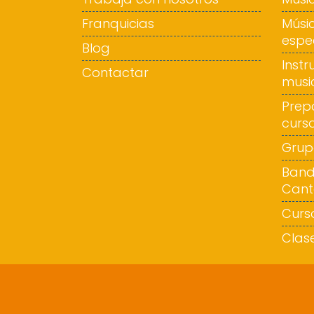
Franquicias
Músi
espe
Blog
Inst
Contactar
musi
Prep
curso
Grup
Band
Cant
Curso
Clase