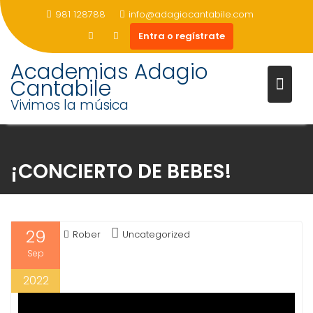
981 128788
info@adagiocantabile.com
Entra o regístrate
Academias Adagio
Cantabile
Vivimos la música
Saltar
al
contenido
¡CONCIERTO DE BEBES!
29
Rober
Uncategorized
Sep
2022