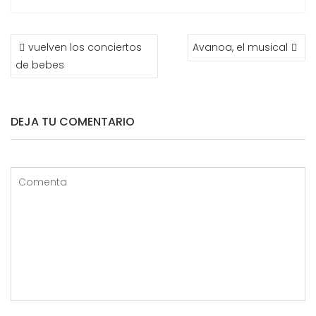
NAVEGACIÓN
vuelven los conciertos
Avanoa, el musical
DE
de bebes
ENTRADAS
DEJA TU COMENTARIO