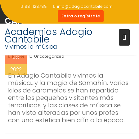
Saltar
981 128788
info@adagiocantabile.com
SAMHAIN EN ADAGIO
al
Entra o regístrate
contenido
CANTABILE
Academias Adagio
Cantabile
Vivimos la música
29
Rober
Uncategorized
Oct
Truco o Trato
Profes terroríficos
2022
En Adagio Cantabile vivimos la
música…y la magia de Samahín. Varios
kilos de caramelos se han repartido
entre los pequeños visitantes más
terroríficos, y las clases de música se
han visto alteradas por unos profes
con una estética bien afín a la época.